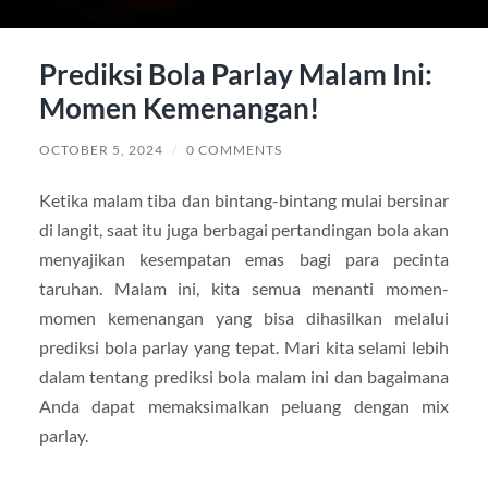
Prediksi Bola Parlay Malam Ini:
Momen Kemenangan!
OCTOBER 5, 2024
/
0 COMMENTS
Ketika malam tiba dan bintang-bintang mulai bersinar
di langit, saat itu juga berbagai pertandingan bola akan
menyajikan kesempatan emas bagi para pecinta
taruhan. Malam ini, kita semua menanti momen-
momen kemenangan yang bisa dihasilkan melalui
prediksi bola parlay yang tepat. Mari kita selami lebih
dalam tentang prediksi bola malam ini dan bagaimana
Anda dapat memaksimalkan peluang dengan mix
parlay.