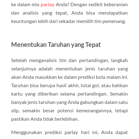
ke dalam mix
parlay
Anda? Dengan sedikit keberanian
dan analisis yang tepat, Anda bisa mendapatkan
keuntungan lebih dari sekadar memilih tim pemenang.
Menentukan Taruhan yang Tepat
Setelah menganalisis tim dan pertandingan, langkah
selanjutnya adalah menentukan jenis taruhan yang
akan Anda masukkan ke dalam prediksi bola malam ini.
Taruhan bisa berupa hasil akhir, total gol, atau bahkan
kartu yang diberikan selama pertandingan. Semakin
banyak jenis taruhan yang Anda gabungkan dalam satu
slip, semakin besar potensi kemenangannya, tetapi
pastikan Anda tidak berlebihan.
Menggunakan prediksi parlay hari ini, Anda dapat