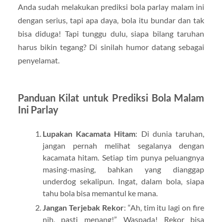
Anda sudah melakukan prediksi bola parlay malam ini
dengan serius, tapi apa daya, bola itu bundar dan tak
bisa diduga! Tapi tunggu dulu, siapa bilang taruhan
harus bikin tegang? Di sinilah humor datang sebagai
penyelamat.
Panduan Kilat untuk Prediksi Bola Malam
Ini Parlay
Lupakan Kacamata Hitam
: Di dunia taruhan,
jangan pernah melihat segalanya dengan
kacamata hitam. Setiap tim punya peluangnya
masing-masing, bahkan yang dianggap
underdog sekalipun. Ingat, dalam bola, siapa
tahu bola bisa memantul ke mana.
Jangan Terjebak Rekor
: “Ah, tim itu lagi on fire
nih, pasti menang!” Waspada! Rekor bisa