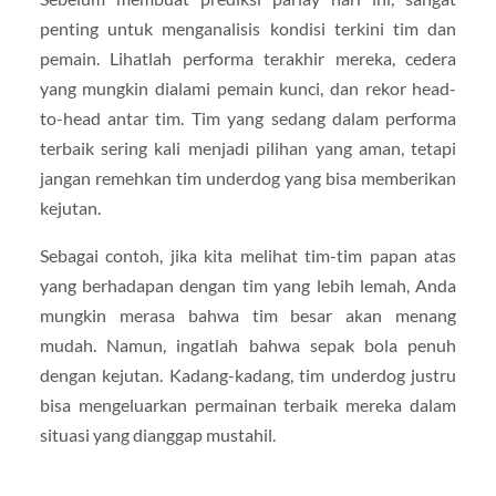
penting untuk menganalisis kondisi terkini tim dan
pemain. Lihatlah performa terakhir mereka, cedera
yang mungkin dialami pemain kunci, dan rekor head-
to-head antar tim. Tim yang sedang dalam performa
terbaik sering kali menjadi pilihan yang aman, tetapi
jangan remehkan tim underdog yang bisa memberikan
kejutan.
Sebagai contoh, jika kita melihat tim-tim papan atas
yang berhadapan dengan tim yang lebih lemah, Anda
mungkin merasa bahwa tim besar akan menang
mudah. Namun, ingatlah bahwa sepak bola penuh
dengan kejutan. Kadang-kadang, tim underdog justru
bisa mengeluarkan permainan terbaik mereka dalam
situasi yang dianggap mustahil.