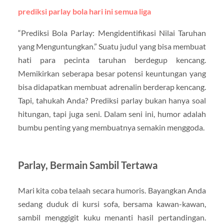
prediksi parlay bola hari ini semua liga
“Prediksi Bola Parlay: Mengidentifikasi Nilai Taruhan
yang Menguntungkan.” Suatu judul yang bisa membuat
hati para pecinta taruhan berdegup kencang.
Memikirkan seberapa besar potensi keuntungan yang
bisa didapatkan membuat adrenalin berderap kencang.
Tapi, tahukah Anda? Prediksi parlay bukan hanya soal
hitungan, tapi juga seni. Dalam seni ini, humor adalah
bumbu penting yang membuatnya semakin menggoda.
Parlay, Bermain Sambil Tertawa
Mari kita coba telaah secara humoris. Bayangkan Anda
sedang duduk di kursi sofa, bersama kawan-kawan,
sambil menggigit kuku menanti hasil pertandingan.