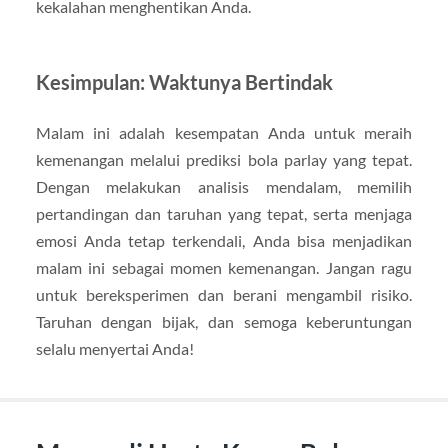
kekalahan menghentikan Anda.
Kesimpulan: Waktunya Bertindak
Malam ini adalah kesempatan Anda untuk meraih
kemenangan melalui prediksi bola parlay yang tepat.
Dengan melakukan analisis mendalam, memilih
pertandingan dan taruhan yang tepat, serta menjaga
emosi Anda tetap terkendali, Anda bisa menjadikan
malam ini sebagai momen kemenangan. Jangan ragu
untuk bereksperimen dan berani mengambil risiko.
Taruhan dengan bijak, dan semoga keberuntungan
selalu menyertai Anda!