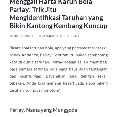
Menggali Harta Karun Bola
Parlay: Trik Jitu
Mengidentifikasi Taruhan yang
Bikin Kantong Kembang Kuncup
JUNE 11, 2024
/
0 COMMENTS
/
STICKY
Bicara soal taruhan bola, apa yang pertama terlintas di
benak Anda? Ya, Parlay! Sebutan itu bukan sembarang
kata di dunia taruhan. Parlay adalah sajian maut bagi
para pemain taruhan bola yang haus akan tantangan
dan keuntungan. Bayangkan saja, dengan sekali
tebakan, Anda bisa menang besar! Jadi, siapa bilang
taruhan itu harus monoton?
Parlay, Nama yang Menggoda