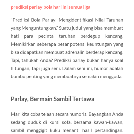
prediksi parlay bola hari ini semua liga
“Prediksi Bola Parlay: Mengidentifikasi Nilai Taruhan
yang Menguntungkan.” Suatu judul yang bisa membuat
hati para pecinta taruhan berdegup kencang.
Memikirkan seberapa besar potensi keuntungan yang
bisa didapatkan membuat adrenalin berderap kencang.
Tapi, tahukah Anda? Prediksi parlay bukan hanya soal
hitungan, tapi juga seni. Dalam seni ini, humor adalah
bumbu penting yang membuatnya semakin menggoda.
Parlay, Bermain Sambil Tertawa
Mari kita coba telaah secara humoris. Bayangkan Anda
sedang duduk di kursi sofa, bersama kawan-kawan,
sambil menggigit kuku menanti hasil pertandingan.