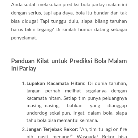
Anda sudah melakukan prediksi bola parlay malam ini
dengan serius, tapi apa daya, bola itu bundar dan tak
bisa diduga! Tapi tunggu dulu, siapa bilang taruhan
harus bikin tegang? Di sinilah humor datang sebagai
penyelamat.
Panduan Kilat untuk Prediksi Bola Malam
Ini Parlay
Lupakan Kacamata Hitam
: Di dunia taruhan,
jangan pernah melihat segalanya dengan
kacamata hitam. Setiap tim punya peluangnya
masing-masing, bahkan yang dianggap
underdog sekalipun. Ingat, dalam bola, siapa
tahu bola bisa memantul ke mana.
Jangan Terjebak Rekor
: “Ah, tim itu lagi on fire
nih, pasti menang!” Waspada! Rekor bisa