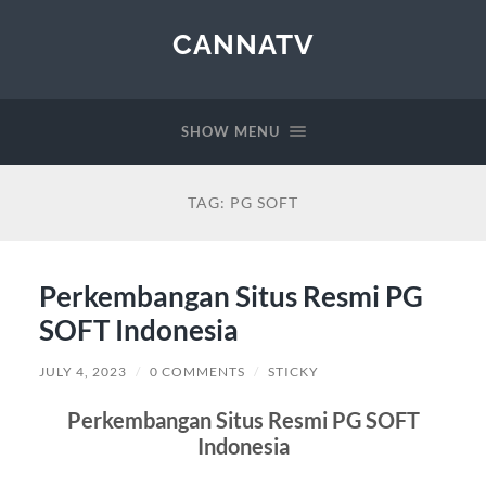
CANNATV
SHOW MENU
TAG:
PG SOFT
Perkembangan Situs Resmi PG
SOFT Indonesia
JULY 4, 2023
/
0 COMMENTS
/
STICKY
Perkembangan Situs Resmi PG SOFT
Indonesia