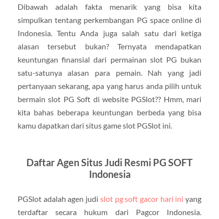
Dibawah adalah fakta menarik yang bisa kita
simpulkan tentang perkembangan PG space online di
Indonesia. Tentu Anda juga salah satu dari ketiga
alasan tersebut bukan? Ternyata mendapatkan
keuntungan finansial dari permainan slot PG bukan
satu-satunya alasan para pemain. Nah yang jadi
pertanyaan sekarang, apa yang harus anda pilih untuk
bermain slot PG Soft di website PGSlot?? Hmm, mari
kita bahas beberapa keuntungan berbeda yang bisa
kamu dapatkan dari situs game slot PGSlot ini.
Daftar Agen Situs Judi Resmi PG SOFT
Indonesia
PGSlot adalah agen judi
slot pg soft gacor hari ini
yang
terdaftar secara hukum dari Pagcor Indonesia.