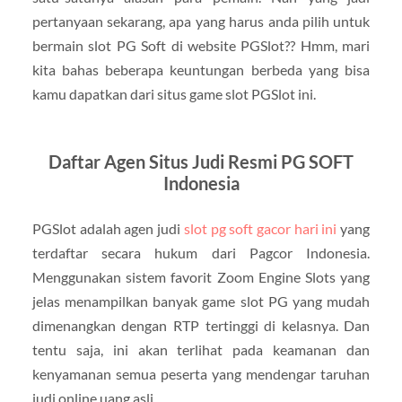
pertanyaan sekarang, apa yang harus anda pilih untuk
bermain slot PG Soft di website PGSlot?? Hmm, mari
kita bahas beberapa keuntungan berbeda yang bisa
kamu dapatkan dari situs game slot PGSlot ini.
Daftar Agen Situs Judi Resmi PG SOFT
Indonesia
PGSlot adalah agen judi
slot pg soft gacor hari ini
yang
terdaftar secara hukum dari Pagcor Indonesia.
Menggunakan sistem favorit Zoom Engine Slots yang
jelas menampilkan banyak game slot PG yang mudah
dimenangkan dengan RTP tertinggi di kelasnya. Dan
tentu saja, ini akan terlihat pada keamanan dan
kenyamanan semua peserta yang mendengar taruhan
judi online uang asli.