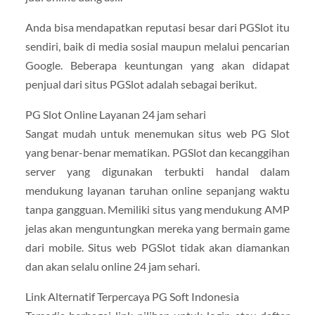
Anda bisa mendapatkan reputasi besar dari PGSlot itu
sendiri, baik di media sosial maupun melalui pencarian
Google. Beberapa keuntungan yang akan didapat
penjual dari situs PGSlot adalah sebagai berikut.
PG Slot Online Layanan 24 jam sehari
Sangat mudah untuk menemukan situs web PG Slot
yang benar-benar mematikan. PGSlot dan kecanggihan
server yang digunakan terbukti handal dalam
mendukung layanan taruhan online sepanjang waktu
tanpa gangguan. Memiliki situs yang mendukung AMP
jelas akan menguntungkan mereka yang bermain game
dari mobile. Situs web PGSlot tidak akan diamankan
dan akan selalu online 24 jam sehari.
Link Alternatif Terpercaya PG Soft Indonesia