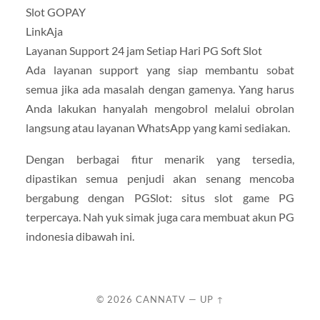
Slot GOPAY
LinkAja
Layanan Support 24 jam Setiap Hari PG Soft Slot
Ada layanan support yang siap membantu sobat
semua jika ada masalah dengan gamenya. Yang harus
Anda lakukan hanyalah mengobrol melalui obrolan
langsung atau layanan WhatsApp yang kami sediakan.
Dengan berbagai fitur menarik yang tersedia,
dipastikan semua penjudi akan senang mencoba
bergabung dengan PGSlot: situs slot game PG
terpercaya. Nah yuk simak juga cara membuat akun PG
indonesia dibawah ini.
© 2026
CANNATV
—
UP ↑