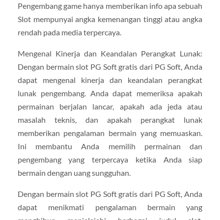
Pengembang game hanya memberikan info apa sebuah
Slot mempunyai angka kemenangan tinggi atau angka
rendah pada media terpercaya.
Mengenal Kinerja dan Keandalan Perangkat Lunak:
Dengan bermain slot PG Soft gratis dari PG Soft, Anda
dapat mengenal kinerja dan keandalan perangkat
lunak pengembang. Anda dapat memeriksa apakah
permainan berjalan lancar, apakah ada jeda atau
masalah teknis, dan apakah perangkat lunak
memberikan pengalaman bermain yang memuaskan.
Ini membantu Anda memilih permainan dan
pengembang yang terpercaya ketika Anda siap
bermain dengan uang sungguhan.
Dengan bermain slot PG Soft gratis dari PG Soft, Anda
dapat menikmati pengalaman bermain yang