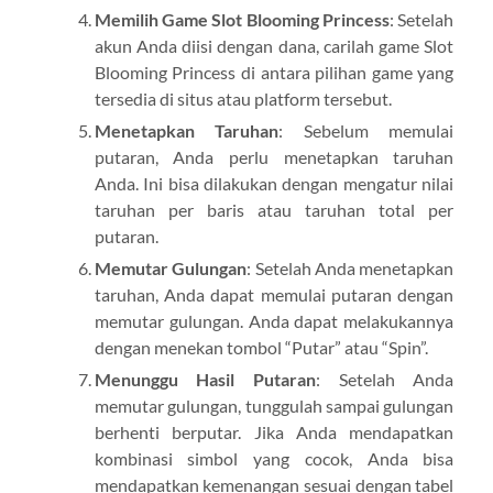
Memilih Game Slot Blooming Princess
: Setelah
akun Anda diisi dengan dana, carilah game Slot
Blooming Princess di antara pilihan game yang
tersedia di situs atau platform tersebut.
Menetapkan Taruhan
: Sebelum memulai
putaran, Anda perlu menetapkan taruhan
Anda. Ini bisa dilakukan dengan mengatur nilai
taruhan per baris atau taruhan total per
putaran.
Memutar Gulungan
: Setelah Anda menetapkan
taruhan, Anda dapat memulai putaran dengan
memutar gulungan. Anda dapat melakukannya
dengan menekan tombol “Putar” atau “Spin”.
Menunggu Hasil Putaran
: Setelah Anda
memutar gulungan, tunggulah sampai gulungan
berhenti berputar. Jika Anda mendapatkan
kombinasi simbol yang cocok, Anda bisa
mendapatkan kemenangan sesuai dengan tabel