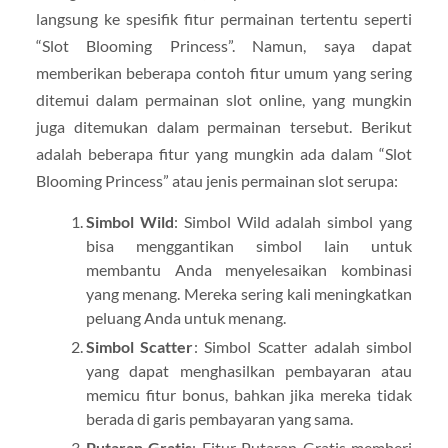
langsung ke spesifik fitur permainan tertentu seperti
“Slot Blooming Princess”. Namun, saya dapat
memberikan beberapa contoh fitur umum yang sering
ditemui dalam permainan slot online, yang mungkin
juga ditemukan dalam permainan tersebut. Berikut
adalah beberapa fitur yang mungkin ada dalam “Slot
Blooming Princess” atau jenis permainan slot serupa:
Simbol Wild
: Simbol Wild adalah simbol yang
bisa menggantikan simbol lain untuk
membantu Anda menyelesaikan kombinasi
yang menang. Mereka sering kali meningkatkan
peluang Anda untuk menang.
Simbol Scatter
: Simbol Scatter adalah simbol
yang dapat menghasilkan pembayaran atau
memicu fitur bonus, bahkan jika mereka tidak
berada di garis pembayaran yang sama.
Putaran Gratis
: Fitur Putaran Gratis memberi