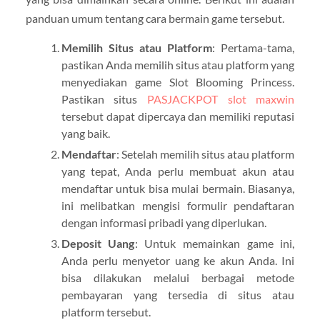
panduan umum tentang cara bermain game tersebut.
Memilih Situs atau Platform
: Pertama-tama,
pastikan Anda memilih situs atau platform yang
menyediakan game Slot Blooming Princess.
Pastikan situs
PASJACKPOT slot maxwin
tersebut dapat dipercaya dan memiliki reputasi
yang baik.
Mendaftar
: Setelah memilih situs atau platform
yang tepat, Anda perlu membuat akun atau
mendaftar untuk bisa mulai bermain. Biasanya,
ini melibatkan mengisi formulir pendaftaran
dengan informasi pribadi yang diperlukan.
Deposit Uang
: Untuk memainkan game ini,
Anda perlu menyetor uang ke akun Anda. Ini
bisa dilakukan melalui berbagai metode
pembayaran yang tersedia di situs atau
platform tersebut.