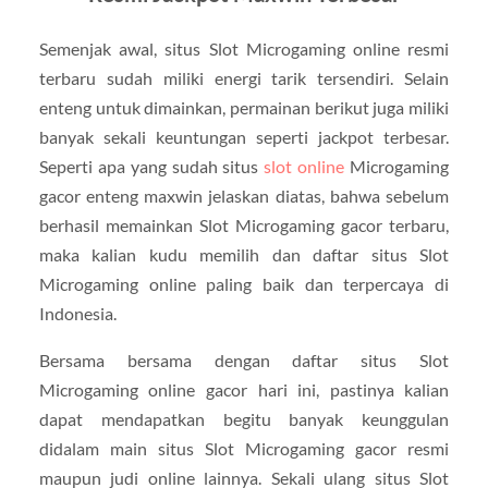
Semenjak awal, situs Slot Microgaming online resmi
terbaru sudah miliki energi tarik tersendiri. Selain
enteng untuk dimainkan, permainan berikut juga miliki
banyak sekali keuntungan seperti jackpot terbesar.
Seperti apa yang sudah situs
slot online
Microgaming
gacor enteng maxwin jelaskan diatas, bahwa sebelum
berhasil memainkan Slot Microgaming gacor terbaru,
maka kalian kudu memilih dan daftar situs Slot
Microgaming online paling baik dan terpercaya di
Indonesia.
Bersama bersama dengan daftar situs Slot
Microgaming online gacor hari ini, pastinya kalian
dapat mendapatkan begitu banyak keunggulan
didalam main situs Slot Microgaming gacor resmi
maupun judi online lainnya. Sekali ulang situs Slot