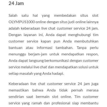
24 Jam
Salah satu hal yang membedakan situs slot
OLYMPUS1000 online dengan situs judi online lainnya
adalah keberadaan live chat customer service 24 jam.
Dengan layanan ini, Anda dapat menghubungi tim
customer service kapan pun Anda membutuhkan
bantuan atau informasi tambahan. Tanpa perlu
menunggu berjam-jam untuk mendapatkan respon,
Anda dapat langsung berkomunikasi dengan customer
service melalui live chat dan mendapatkan solusi untuk
setiap masalah yang Anda hadapi.
Keberadaan live chat customer service 24 jam juga
memastikan bahwa Anda tidak pernah merasa
sendirian saat bermain slot online. Tim customer
service yang ramah dan profesional siap membantu