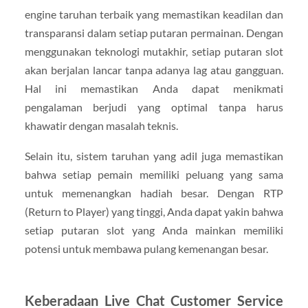
engine taruhan terbaik yang memastikan keadilan dan
transparansi dalam setiap putaran permainan. Dengan
menggunakan teknologi mutakhir, setiap putaran slot
akan berjalan lancar tanpa adanya lag atau gangguan.
Hal ini memastikan Anda dapat menikmati
pengalaman berjudi yang optimal tanpa harus
khawatir dengan masalah teknis.
Selain itu, sistem taruhan yang adil juga memastikan
bahwa setiap pemain memiliki peluang yang sama
untuk memenangkan hadiah besar. Dengan RTP
(Return to Player) yang tinggi, Anda dapat yakin bahwa
setiap putaran slot yang Anda mainkan memiliki
potensi untuk membawa pulang kemenangan besar.
Keberadaan Live Chat Customer Service