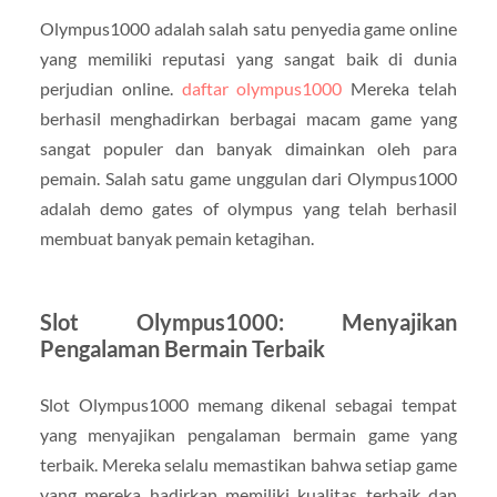
Olympus1000 adalah salah satu penyedia game online
yang memiliki reputasi yang sangat baik di dunia
perjudian online.
daftar olympus1000
Mereka telah
berhasil menghadirkan berbagai macam game yang
sangat populer dan banyak dimainkan oleh para
pemain. Salah satu game unggulan dari Olympus1000
adalah demo gates of olympus yang telah berhasil
membuat banyak pemain ketagihan.
Slot Olympus1000: Menyajikan
Pengalaman Bermain Terbaik
Slot Olympus1000 memang dikenal sebagai tempat
yang menyajikan pengalaman bermain game yang
terbaik. Mereka selalu memastikan bahwa setiap game
yang mereka hadirkan memiliki kualitas terbaik dan