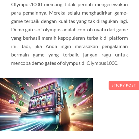
Olympus1000 memang tidak pernah mengecewakan
para pemainnya. Mereka selalu menghadirkan game-
game terbaik dengan kualitas yang tak diragukan lagi.
Demo gates of olympus adalah contoh nyata dari game
yang berhasil meraih kepopuleran terbaik di platform
ini. Jadi, jika Anda ingin merasakan pengalaman
bermain game yang terbaik, jangan ragu untuk
mencoba demo gates of olympus di Olympus1000.
STICKY POST