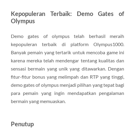
Kepopuleran Terbaik: Demo Gates of
Olympus
Demo gates of olympus telah berhasil meraih
kepopuleran terbaik di platform Olympus1000.
Banyak pemain yang tertarik untuk mencoba game ini
karena mereka telah mendengar tentang kualitas dan
sensasi bermain yang unik yang ditawarkan. Dengan
fitur-fitur bonus yang melimpah dan RTP yang tinggi,
demo gates of olympus menjadi pilihan yang tepat bagi
para pemain yang ingin mendapatkan pengalaman
bermain yang memuaskan.
Penutup