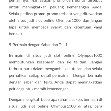
pemainnya. Manfaatkan promo dan bonus tersebut
untuk meningkatkan peluang kemenangan Anda.
Selalu periksa promo-promo terbaru yang ditawarkan
oleh situs judi slot online Olympus1000, dan jangan
lupa untuk membaca syarat dan ketentuan yang
berlaku.
5. Bermain dengan Sabar dan Teliti
Bermain di situs judi slot online Olympus1000
membutuhkan kesabaran dan ke telitian. Jangan
terburu-buru dalam mengambil keputusan, dan selalu
perhatikan setiap detail permainan. Dengan bermain
dengan sabar dan teliti, Anda dapat meningkatkan
peluang untuk meraih kemenangan.
Dengan mengikuti beberapa rahasia sukses bermain di
situs judi slot online Olympus1000 di atas, para