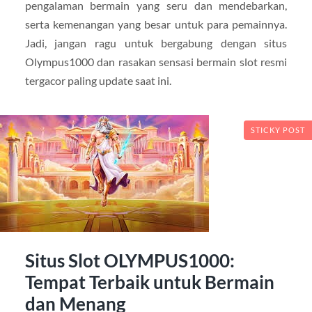
pengalaman bermain yang seru dan mendebarkan,
serta kemenangan yang besar untuk para pemainnya.
Jadi, jangan ragu untuk bergabung dengan situs
Olympus1000 dan rasakan sensasi bermain slot resmi
tergacor paling update saat ini.
STICKY POST
Situs Slot OLYMPUS1000:
Tempat Terbaik untuk Bermain
dan Menang