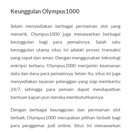
Keunggulan Olympus1000
Selain menyediakan berbagai permainan slot yang
menarik, Olympus1000 juga menawarkan berbagai
keunggulan bagi para pemainnya. Salah satu
keunggulan utama situs ini adalah proses transaksi
yang cepat dan aman. Dengan menggunakan teknologi
enkripsi terbaru, Olympus1000 menjamin keamanan
data dan dana para pemainnya. Selain itu, situs ini juga
menyediakan layanan pelanggan yang siap membantu
24/7, sehingga para pemain dapat mendapatkan
bantuan kapan pun mereka membutuhkannya.
Dengan berbagai keunggulan dan permainan slot
terbaik, Olympus1000 merupakan pilihan terbaik bagi
para penggemar judi online. Situs ini menawarkan