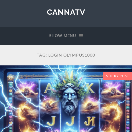
CANNATV
SHOW MENU
TAG:
LOGIN OLYMPUS1000
STICKY POST