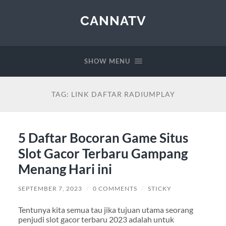
CANNATV
SHOW MENU
TAG:
LINK DAFTAR RADIUMPLAY
5 Daftar Bocoran Game Situs
Slot Gacor Terbaru Gampang
Menang Hari ini
SEPTEMBER 7, 2023
/
0 COMMENTS
/
STICKY
Tentunya kita semua tau jika tujuan utama seorang
penjudi slot gacor terbaru 2023 adalah untuk