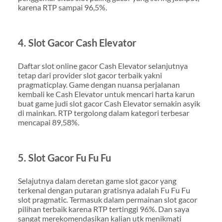
karena RTP sampai 96,5%.
4. Slot Gacor Cash Elevator
Daftar slot online gacor Cash Elevator selanjutnya
tetap dari provider slot gacor terbaik yakni
pragmaticplay. Game dengan nuansa perjalanan
kembali ke Cash Elevator untuk mencari harta karun
buat game judi slot gacor Cash Elevator semakin asyik
di mainkan. RTP tergolong dalam kategori terbesar
mencapai 89,58%.
5. Slot Gacor Fu Fu Fu
Selajutnya dalam deretan game slot gacor yang
terkenal dengan putaran gratisnya adalah Fu Fu Fu
slot pragmatic. Termasuk dalam permainan slot gacor
pilihan terbaik karena RTP tertinggi 96%. Dan saya
sangat merekomendasikan kalian utk menikmati