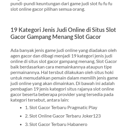
pundi-pundi keuntungan dari game judi slot fu fu fu
slot online gacor pilihan semua orang.
19 Kategori Jenis Judi Online di Situs Slot
Gacor Gampang Menang Slot Gacor
Ada banyak jenis game judi online yang diadakan oleh
agen gacor dan dibagi menjadi 19 kategori jenis judi
online di situs slot gacor gampang menang, Slot Gacor
baik berdasarkan cara memainkannya ataupun tipe
permainannya. Hal tersbut dilakukan oleh situs hoki
untuk memudahkan pemain dalam memilih jenis game
judi online yang akan dimainkan. Di bawah ini adalah
pembagian 19 jenis kategori situs rajanya slot online
gacor beserta beberapa provider yang tersedia pada
kategori tersebut, antara lain:
1. Slot Gacor Terbaru Pragmatic Play
2. Slot Online Gacor Terbaru Joker123
3. Slot Gacor Terbaru Habanero