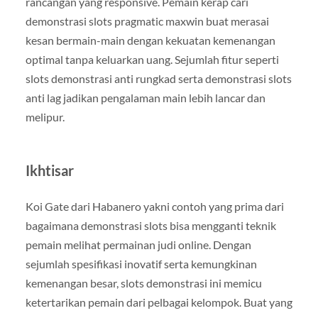
rancangan yang responsive. Pemain kerap cari
demonstrasi slots pragmatic maxwin buat merasai
kesan bermain-main dengan kekuatan kemenangan
optimal tanpa keluarkan uang. Sejumlah fitur seperti
slots demonstrasi anti rungkad serta demonstrasi slots
anti lag jadikan pengalaman main lebih lancar dan
melipur.
Ikhtisar
Koi Gate dari Habanero yakni contoh yang prima dari
bagaimana demonstrasi slots bisa mengganti teknik
pemain melihat permainan judi online. Dengan
sejumlah spesifikasi inovatif serta kemungkinan
kemenangan besar, slots demonstrasi ini memicu
ketertarikan pemain dari pelbagai kelompok. Buat yang