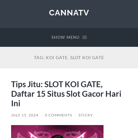
CANNATV
SHOW MENU
TAG:
KOI GATE. SLOT KOI GATE
Tips Jitu: SLOT KOI GATE,
Daftar 15 Situs Slot Gacor Hari
Ini
JULY 15, 2024
/
0 COMMENTS
/
STICKY