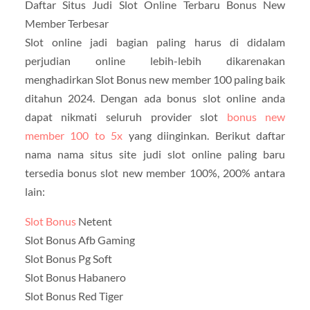
Daftar Situs Judi Slot Online Terbaru Bonus New
Member Terbesar
Slot online jadi bagian paling harus di didalam
perjudian online lebih-lebih dikarenakan
menghadirkan Slot Bonus new member 100 paling baik
ditahun 2024. Dengan ada bonus slot online anda
dapat nikmati seluruh provider slot
bonus new
member 100 to 5x
yang diinginkan. Berikut daftar
nama nama situs site judi slot online paling baru
tersedia bonus slot new member 100%, 200% antara
lain:
Slot Bonus
Netent
Slot Bonus Afb Gaming
Slot Bonus Pg Soft
Slot Bonus Habanero
Slot Bonus Red Tiger