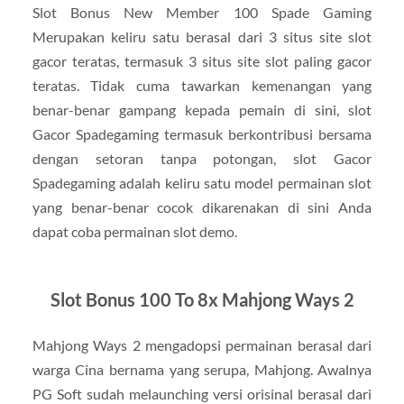
Slot Bonus New Member 100 Spade Gaming
Merupakan keliru satu berasal dari 3 situs site slot
gacor teratas, termasuk 3 situs site slot paling gacor
teratas. Tidak cuma tawarkan kemenangan yang
benar-benar gampang kepada pemain di sini, slot
Gacor Spadegaming termasuk berkontribusi bersama
dengan setoran tanpa potongan, slot Gacor
Spadegaming adalah keliru satu model permainan slot
yang benar-benar cocok dikarenakan di sini Anda
dapat coba permainan slot demo.
Slot Bonus 100 To 8x Mahjong Ways 2
Mahjong Ways 2 mengadopsi permainan berasal dari
warga Cina bernama yang serupa, Mahjong. Awalnya
PG Soft sudah melaunching versi orisinal berasal dari