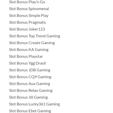
Slot Bonus Play’n Go
Slot Bonus Spinomenal
Slot Bonus Simple Play
Slot Bonus Pragmatic
Slot Bonus Joker123
Slot Bonus Top Trend Gaming
Slot Bonus Create Gaming
Slot Bonus KA Gaming
Slot Bonus Playstar
Slot Bonus Ygg Drasil
Slot Bonus JDB Gaming
Slot Bonus CQ9 Gaming
Slot Bonus Aux Gaming
Slot Bonus Relax Gaming
Slot Bonus Jili Gaming
Slot Bonus Lucky361 Gaming
Slot Bonus Ebet Gaming