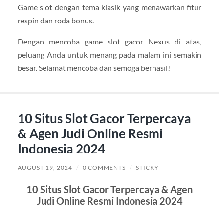
Game slot dengan tema klasik yang menawarkan fitur
respin dan roda bonus.
Dengan mencoba game slot gacor Nexus di atas,
peluang Anda untuk menang pada malam ini semakin
besar. Selamat mencoba dan semoga berhasil!
10 Situs Slot Gacor Terpercaya
& Agen Judi Online Resmi
Indonesia 2024
AUGUST 19, 2024
/
0 COMMENTS
/
STICKY
10 Situs Slot Gacor Terpercaya & Agen
Judi Online Resmi Indonesia 2024