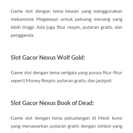
Game slot dengan tema hewan yang menggunakan
mekanisme Megaways untuk peluang menang yang
lebih tinggi. Ada juga fitur respin, putaran gratis, dan
pengganda.
Slot Gacor Nexus Wolf Gold:
Game slot dengan tema serigala yang punya fitur-fitur
seperti Money Respin, putaran gratis, dan jackpot.
Slot Gacor Nexus Book of Dead:
Game slot dengan tema petualangan di Mesir kuno
yang menawarkan putaran gratis dengan simbol yang