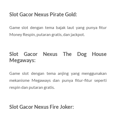
Slot Gacor Nexus Pirate Gold:
Game slot dengan tema bajak laut yang punya fitur
Money Respin, putaran gratis, dan jackpot.
Slot Gacor Nexus The Dog House
Megaways:
Game slot dengan tema anjing yang menggunakan
mekanisme Megaways dan punya fitur-fitur seperti
respin dan putaran gratis.
Slot Gacor Nexus Fire Joker: