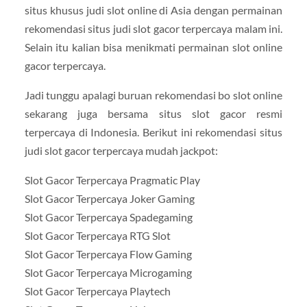
situs khusus judi slot online di Asia dengan permainan
rekomendasi situs judi slot gacor terpercaya malam ini.
Selain itu kalian bisa menikmati permainan slot online
gacor terpercaya.
Jadi tunggu apalagi buruan rekomendasi bo slot online
sekarang juga bersama situs slot gacor resmi
terpercaya di Indonesia. Berikut ini rekomendasi situs
judi slot gacor terpercaya mudah jackpot:
Slot Gacor Terpercaya Pragmatic Play
Slot Gacor Terpercaya Joker Gaming
Slot Gacor Terpercaya Spadegaming
Slot Gacor Terpercaya RTG Slot
Slot Gacor Terpercaya Flow Gaming
Slot Gacor Terpercaya Microgaming
Slot Gacor Terpercaya Playtech