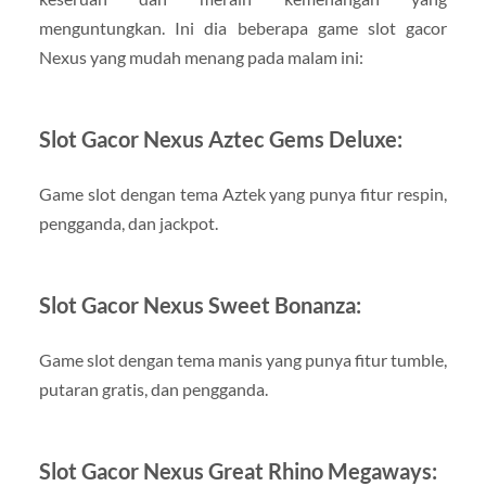
menguntungkan. Ini dia beberapa game slot gacor
Nexus yang mudah menang pada malam ini:
Slot Gacor Nexus Aztec Gems Deluxe:
Game slot dengan tema Aztek yang punya fitur respin,
pengganda, dan jackpot.
Slot Gacor Nexus Sweet Bonanza:
Game slot dengan tema manis yang punya fitur tumble,
putaran gratis, dan pengganda.
Slot Gacor Nexus Great Rhino Megaways: