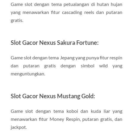
Game slot dengan tema petualangan di hutan hujan
yang menawarkan fitur cascading reels dan putaran
gratis.
Slot Gacor Nexus Sakura Fortune:
Game slot dengan tema Jepang yang punya fitur respin
dan putaran gratis dengan simbol wild yang
menguntungkan.
Slot Gacor Nexus Mustang Gold:
Game slot dengan tema koboi dan kuda liar yang
menawarkan fitur Money Respin, putaran gratis, dan
jackpot.