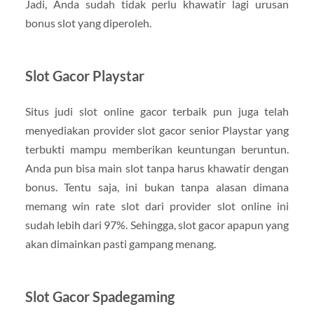
Jadi, Anda sudah tidak perlu khawatir lagi urusan
bonus slot yang diperoleh.
Slot Gacor Playstar
Situs judi slot online gacor terbaik pun juga telah
menyediakan provider slot gacor senior Playstar yang
terbukti mampu memberikan keuntungan beruntun.
Anda pun bisa main slot tanpa harus khawatir dengan
bonus. Tentu saja, ini bukan tanpa alasan dimana
memang win rate slot dari provider slot online ini
sudah lebih dari 97%. Sehingga, slot gacor apapun yang
akan dimainkan pasti gampang menang.
Slot Gacor Spadegaming