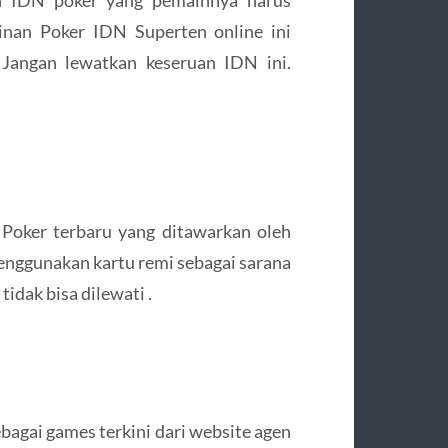
ainan Poker IDN Superten online ini
Jangan lewatkan keseruan IDN ini.
Poker terbaru yang ditawarkan oleh
enggunakan kartu remi sebagai sarana
idak bisa dilewati .
ebagai games terkini dari website agen