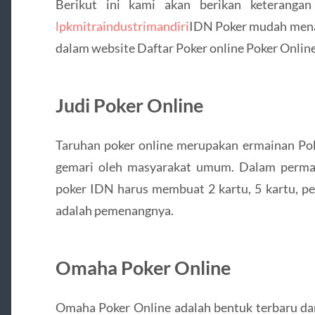
Berikut ini kami akan berikan keterangan
lpkmitraindustrimandiri
IDN Poker mudah menan
dalam website Daftar Poker online Poker Online 
Judi Poker Online
Taruhan poker online merupakan ermainan Pok
gemari oleh masyarakat umum. Dalam permai
poker IDN harus membuat 2 kartu, 5 kartu, pe
adalah pemenangnya.
Omaha Poker Online
Omaha Poker Online adalah bentuk terbaru dar