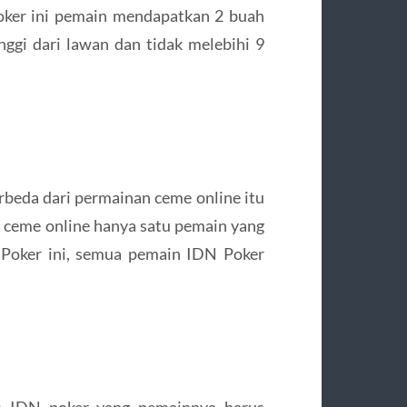
ker ini pemain mendapatkan 2 buah
nggi dari lawan dan tidak melebihi 9
beda dari permainan ceme online itu
 ceme online hanya satu pemain yang
 Poker ini, semua pemain IDN Poker
n IDN poker yang pemainnya harus