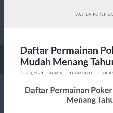
TAG:
IDN POKER 
Daftar Permainan Po
Mudah Menang Tahu
JULY 8, 2023
/
ADMIN
/
0 COMMENTS
/
STICK
Daftar Permainan Poke
Menang Tah