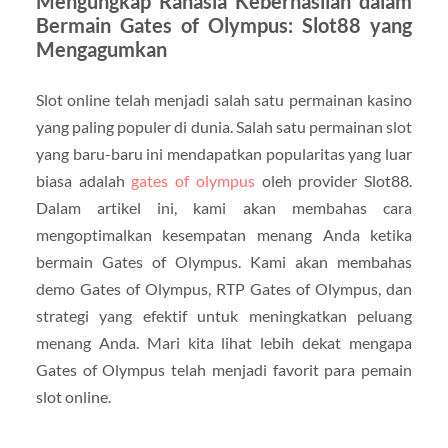
Mengungkap Rahasia Keberhasilan dalam
Bermain Gates of Olympus: Slot88 yang
Mengagumkan
Slot online telah menjadi salah satu permainan kasino
yang paling populer di dunia. Salah satu permainan slot
yang baru-baru ini mendapatkan popularitas yang luar
biasa adalah
gates of olympus
oleh provider Slot88.
Dalam artikel ini, kami akan membahas cara
mengoptimalkan kesempatan menang Anda ketika
bermain Gates of Olympus. Kami akan membahas
demo Gates of Olympus, RTP Gates of Olympus, dan
strategi yang efektif untuk meningkatkan peluang
menang Anda. Mari kita lihat lebih dekat mengapa
Gates of Olympus telah menjadi favorit para pemain
slot online.