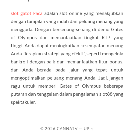
slot gatot kaca
adalah slot online yang menakjubkan
dengan tampilan yang indah dan peluang menang yang
menggoda. Dengan bersenang-senang di demo Gates
of Olympus dan memanfaatkan tingkat RTP yang
tinggi, Anda dapat meningkatkan kesempatan menang
Anda. Terapkan strategi yang efektif, seperti mengelola
bankroll dengan baik dan memanfaatkan fitur bonus,
dan Anda berada pada jalur yang tepat untuk
mengoptimalkan peluang menang Anda. Jadi, jangan
ragu untuk memberi Gates of Olympus beberapa
putaran dan tenggelam dalam pengalaman slot88 yang
spektakuler.
© 2026
CANNATV
—
UP ↑