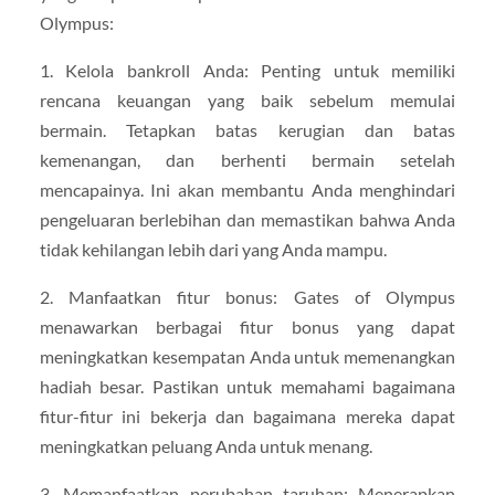
Olympus:
1. Kelola bankroll Anda: Penting untuk memiliki
rencana keuangan yang baik sebelum memulai
bermain. Tetapkan batas kerugian dan batas
kemenangan, dan berhenti bermain setelah
mencapainya. Ini akan membantu Anda menghindari
pengeluaran berlebihan dan memastikan bahwa Anda
tidak kehilangan lebih dari yang Anda mampu.
2. Manfaatkan fitur bonus: Gates of Olympus
menawarkan berbagai fitur bonus yang dapat
meningkatkan kesempatan Anda untuk memenangkan
hadiah besar. Pastikan untuk memahami bagaimana
fitur-fitur ini bekerja dan bagaimana mereka dapat
meningkatkan peluang Anda untuk menang.
3. Memanfaatkan perubahan taruhan: Menerapkan