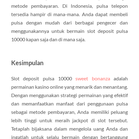
metode pembayaran. Di Indonesia, pulsa telepon
tersedia hampir di mana-mana. Anda dapat membeli
pulsa dengan mudah dari berbagai pengecer dan
menggunakannya untuk bermain slot deposit pulsa
10000 kapan saja dan di mana saja.
Kesimpulan
Slot deposit pulsa 10000
sweet bonanza
adalah
permainan kasino online yang menarik dan menantang.
Dengan menggunakan strategi permainan yang efektif
dan memanfaatkan manfaat dari penggunaan pulsa
sebagai metode pembayaran, Anda memiliki peluang
lebih tinggi untuk meraih jackpot di slot tersebut.
Tetaplah bijaksana dalam mengelola uang Anda dan
ingatlah untuk selalu bermain dengan bertanggung