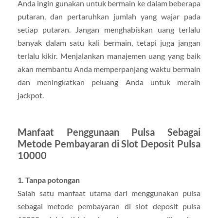
Anda ingin gunakan untuk bermain ke dalam beberapa
putaran, dan pertaruhkan jumlah yang wajar pada
setiap putaran. Jangan menghabiskan uang terlalu
banyak dalam satu kali bermain, tetapi juga jangan
terlalu kikir. Menjalankan manajemen uang yang baik
akan membantu Anda memperpanjang waktu bermain
dan meningkatkan peluang Anda untuk meraih
jackpot.
Manfaat Penggunaan Pulsa Sebagai
Metode Pembayaran di Slot Deposit Pulsa
10000
1. Tanpa potongan
Salah satu manfaat utama dari menggunakan pulsa
sebagai metode pembayaran di slot deposit pulsa