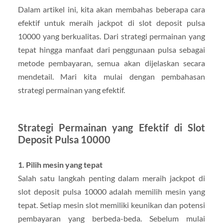
Dalam artikel ini, kita akan membahas beberapa cara
efektif untuk meraih jackpot di slot deposit pulsa
10000 yang berkualitas. Dari strategi permainan yang
tepat hingga manfaat dari penggunaan pulsa sebagai
metode pembayaran, semua akan dijelaskan secara
mendetail. Mari kita mulai dengan pembahasan
strategi permainan yang efektif.
Strategi Permainan yang Efektif di Slot
Deposit Pulsa 10000
1. Pilih mesin yang tepat
Salah satu langkah penting dalam meraih jackpot di
slot deposit pulsa 10000 adalah memilih mesin yang
tepat. Setiap mesin slot memiliki keunikan dan potensi
pembayaran yang berbeda-beda. Sebelum mulai