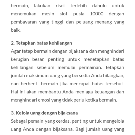
bermain, lakukan riset terlebih dahulu untuk
menemukan mesin slot pusla 10000 dengan
pembayaran yang tinggi dan peluang menang yang
baik.
2. Tetapkan batas kehilangan
Agar tetap bermain dengan bijaksana dan menghindari
kerugian besar, penting untuk menetapkan batas
kehilangan sebelum memulai permainan. Tetapkan
jumlah maksimum uang yang bersedia Anda hilangkan,
dan berhenti bermain jika mencapai batas tersebut.
Hal ini akan membantu Anda menjaga keuangan dan
menghindari emosi yang tidak perlu ketika bermain.
3. Kelola uang dengan bijaksana
Sebagai pemain yang cerdas, penting untuk mengelola
uang Anda dengan bijaksana. Bagi jumlah uang yang