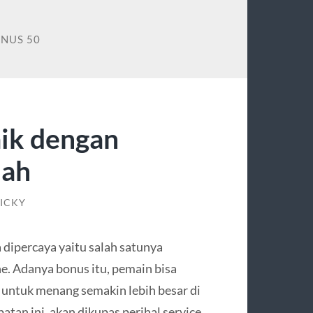
ONUS 50
aik dengan
dah
TICKY
 dipercaya yaitu salah satunya
e. Adanya bonus itu, pemain bisa
 untuk menang semakin lebih besar di
atan ini, akan dikupas perihal service