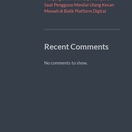
Saat Pengguna Menilai Ulang Kesan
Mewah di Balik Platform Digital
Recent Comments
No comments to show.