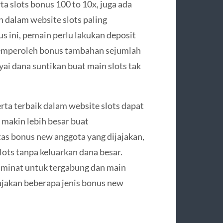
a slots bonus 100 to 10x, juga ada
n dalam website slots paling
s ini, pemain perlu lakukan deposit
 memperoleh bonus tambahan sejumlah
ai dana suntikan buat main slots tak
ta terbaik dalam website slots dapat
 makin lebih besar buat
as bonus new anggota yang dijajakan,
ts tanpa keluarkan dana besar.
 minat untuk tergabung dan main
ajakan beberapa jenis bonus new