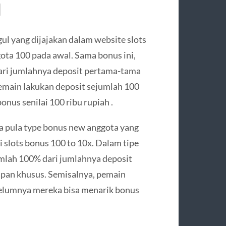
l
ul yang dijajakan dalam website slots
ota 100 pada awal. Sama bonus ini,
ari jumlahnya deposit pertama-tama
emain lakukan deposit sejumlah 100
onus senilai 100 ribu rupiah .
a pula type bonus new anggota yang
ni slots bonus 100 to 10x. Dalam tipe
mlah 100% dari jumlahnya deposit
tapan khusus. Semisalnya, pemain
belumnya mereka bisa menarik bonus