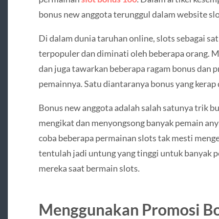
bonus new anggota terunggul dalam website slo
Di dalam dunia taruhan online, slots sebagai s
terpopuler dan diminati oleh beberapa orang. Ma
dan juga tawarkan beberapa ragam bonus dan 
pemainnya. Satu diantaranya bonus yang kerap d
Bonus new anggota adalah salah satunya trik bua
mengikat dan menyongsong banyak pemain anyar
coba beberapa permainan slots tak mesti mengel
tentulah jadi untung yang tinggi untuk banyak 
mereka saat bermain slots.
Menggunakan Promosi B