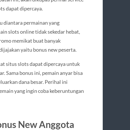
ts dapat dipercaya.
atu diantara permainan yang
in slots online tidak sekedar hebat,
promo memikat buat banyak
ijajakan yaitu bonus new peserta.
t situs slots dapat dipercaya untuk
. Sama bonus ini, pemain anyar bisa
uarkan dana besar. Perihal ini
pemain yang ingin coba keberuntungan
onus New Anggota