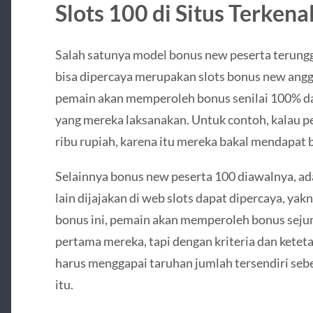
Slots 100 di Situs Terkena
Salah satunya model bonus new peserta terungg
bisa dipercaya merupakan slots bonus new angg
pemain akan memperoleh bonus senilai 100% d
yang mereka laksanakan. Untuk contoh, kalau p
ribu rupiah, karena itu mereka bakal mendapat b
Selainnya bonus new peserta 100 diawalnya, ad
lain dijajakan di web slots dapat dipercaya, yak
bonus ini, pemain akan memperoleh bonus seju
pertama mereka, tapi dengan kriteria dan kete
harus menggapai taruhan jumlah tersendiri se
itu.