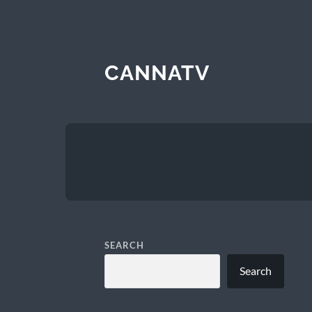
CANNATV
SEARCH
Search