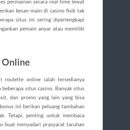
oses permainan secara real-time lewat
berikan kesan main di casino fisik tak
erapa situs ini sering diperlengkapi
ngankan pemain anyar atau memiliki
 Online
 roulette online ialah tersedianya
beberapa situs casino. Banyak situs
sit, dan promo yang lain yang bisa
bonus ini berikan peluang tambahan
ak. Tetapi, penting untuk membaca
mo buat menyadari prasyarat taruhan