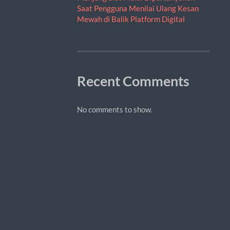
Saat Pengguna Menilai Ulang Kesan
Mewah di Balik Platform Digital
Recent Comments
No comments to show.