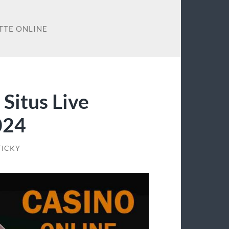
TTE ONLINE
 Situs Live
024
TICKY