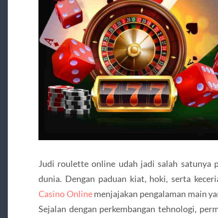
Judi roulette online udah jadi salah satunya 
dunia. Dengan paduan kiat, hoki, serta kecer
Casino Online
menjajakan pengalaman main ya
Sejalan dengan perkembangan tehnologi, perma