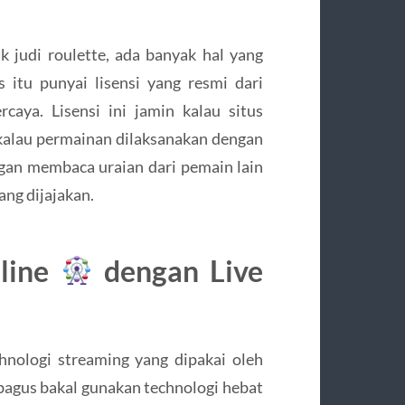
k judi roulette, ada banyak hal yang
s itu punyai lisensi yang resmi dari
aya. Lisensi ini jamin kalau situs
 kalau permainan dilaksanakan dengan
dengan membaca uraian dari pemain lain
ng dijajakan.
nline
dengan Live
chnologi streaming yang dipakai oleh
g bagus bakal gunakan technologi hebat