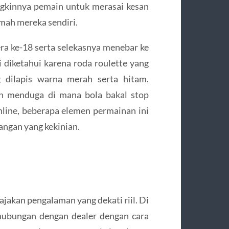
ungkinnya pemain untuk merasai kesan
mah mereka sendiri.
era ke-18 serta selekasnya menebar ke
 diketahui karena roda roulette yang
 dilapis warna merah serta hitam.
n menduga di mana bola bakal stop
nline, beberapa elemen permainan ini
ngan yang kekinian.
jajakan pengalaman yang dekati riil. Di
rhubungan dengan dealer dengan cara