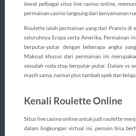
lewat pelbagai situs live casino online, mem
permainan casino langsung dari kenyamanan ru
Roulette ialah permainan yang dari Prancis di 
seluruhnya Eropa serta Amerika. Permainan ini
berputar-putar dengan beberapa angka yang
Maksud khusus dari permainan ini merupaka
sesudah roda stop berputar-putar. Dalam vs o
masih sama, namun plus tambah spek dan kelapa
Kenali Roulette Online
Situs live casino online untuk judi roulette men
dalam lingkungan virtual ini, pemain bisa be