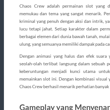
Chaos Crew adalah permainan slot yang di
memukau dan tema yang sangat menarik. Per
kriminal yang penuh dengan aksi dan intrik, y
lucu tetapi jahat. Setiap karakter dalam per
berbagai elemen dari dunia bawah tanah, mulai
ulung, yang semuanya memiliki dampak pada car
Dengan animasi yang halus dan efek suara
seolah-olah terlibat langsung dalam sebuah p
keberuntungan menjadi kunci utama untuk
memainkan slot ini. Dengan kombinasi visual 
Chaos Crew berhasil menarik perhatian banyak
Gameplay yang Menyenan