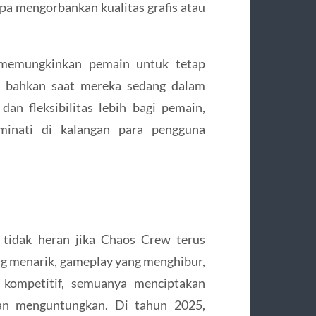
pa mengorbankan kualitas grafis atau
 memungkinkan pemain untuk tetap
, bahkan saat mereka sedang dalam
an fleksibilitas lebih bagi pemain,
minati di kalangan para pengguna
 tidak heran jika Chaos Crew terus
ng menarik, gameplay yang menghibur,
n kompetitif, semuanya menciptakan
n menguntungkan. Di tahun 2025,