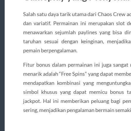
Salah satu daya tarik utama dari Chaos Crew a
dan variatif. Permainan ini merupakan slot d
menawarkan sejumlah paylines yang bisa d
taruhan sesuai dengan keinginan, menjadi
pemain berpengalaman.
Fitur bonus dalam permainan ini juga sangat 
menarik adalah “Free Spins” yang dapat membe
mendapatkan kombinasi yang menguntungkan.
simbol khusus yang dapat memicu bonus t
jackpot. Hal ini memberikan peluang bagi pe
sering, menjadikan pengalaman bermain semak