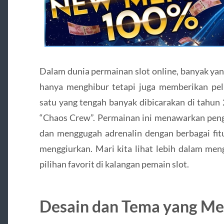
Dalam dunia permainan slot online, banyak yan
hanya menghibur tetapi juga memberikan pel
satu yang tengah banyak dibicarakan di tahun
“Chaos Crew”. Permainan ini menawarkan pe
dan menggugah adrenalin dengan berbagai fit
menggiurkan. Mari kita lihat lebih dalam me
pilihan favorit di kalangan pemain slot.
Desain dan Tema yang Me