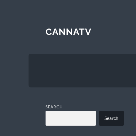
CANNATV
SEARCH
Search