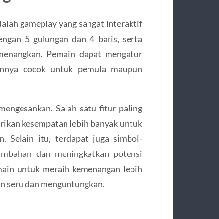
dalah gameplay yang sangat interaktif
engan 5 gulungan dan 4 baris, serta
imenangkan. Pemain dapat mengatur
kannya cocok untuk pemula maupun
mengesankan. Salah satu fitur paling
rikan kesempatan lebih banyak untuk
 Selain itu, terdapat juga simbol-
ambahan dan meningkatkan potensi
main untuk meraih kemenangan lebih
in seru dan menguntungkan.