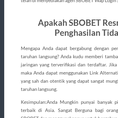
telah di menyediakan agen SBOBET Wap Login
Apakah SBOBET Res
Penghasilan Tida
Mengapa Anda dapat bergabung dengan pe
taruhan langsung? Anda kudu memberi tamba
jaringan yang terverifikasi dan terdaftar. Ji
maka Anda dapat menggunakan Link Alternat
yang sah dan otentik yang dapat sangat mung
taruhan langsung.
Kesimpulan:Anda Mungkin punyai banyak pi
terbaik di Asia. Sangat Berguna bagi ora