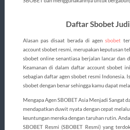
SBOBET dan menggunakannya untuk bergabung d
Daftar Sbobet Judi
Alasan pas disaat berada di agen
sbobet
ter
account sbobet resmi, merupakan keputusan tel
sbobet online senantiasa berjalan lancar dan 
Keamanan di dalam daftar account sbobet ini 
sebagian daftar agen sbobet resmi Indonesia. Is
sbobet dengan benar sehingga kamu dapat mel
Mengapa Agen SBOBET Asia Menjadi Sangat dan
mendapatkan duwit nyata dengan cepat melalu
keuntungan mereka dengan taruhan rutin. And
SBOBET Resmi (SBOBET Resmi) yang terdok