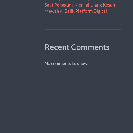
Saat Pengguna Menilai Ulang Kesan
Mewah di Balik Platform Digital
Recent Comments
No comments to show.