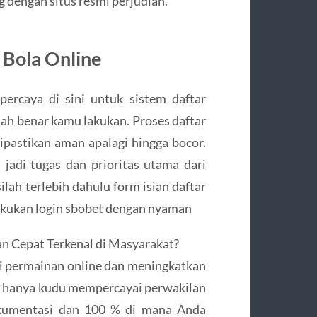
engan situs resmi perjudian.
 Bola Online
percaya di sini untuk sistem daftar
ah benar kamu lakukan. Proses daftar
dipastikan aman apalagi hingga bocor.
jadi tugas dan prioritas utama dari
ilah terlebih dahulu form isian daftar
akukan login sbobet dengan nyaman
 Cepat Terkenal di Masyarakat?
i permainan online dan meningkatkan
a hanya kudu mempercayai perwakilan
umentasi dan 100 % di mana Anda