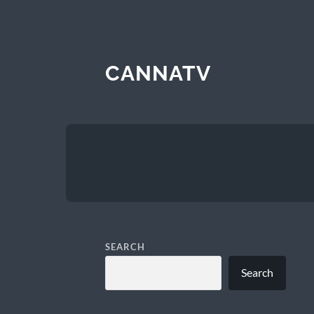
CANNATV
SEARCH
Search