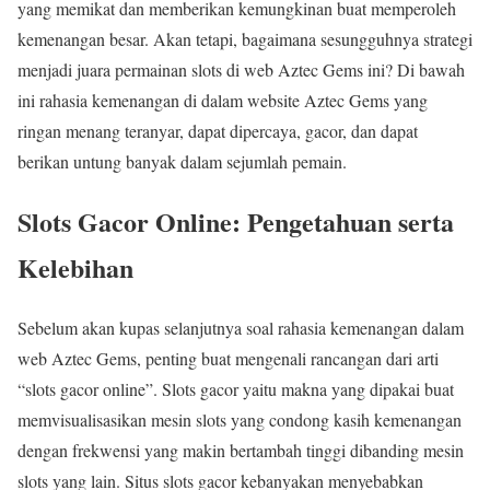
yang memikat dan memberikan kemungkinan buat memperoleh
kemenangan besar. Akan tetapi, bagaimana sesungguhnya strategi
menjadi juara permainan slots di web Aztec Gems ini? Di bawah
ini rahasia kemenangan di dalam website Aztec Gems yang
ringan menang teranyar, dapat dipercaya, gacor, dan dapat
berikan untung banyak dalam sejumlah pemain.
Slots Gacor Online: Pengetahuan serta
Kelebihan
Sebelum akan kupas selanjutnya soal rahasia kemenangan dalam
web Aztec Gems, penting buat mengenali rancangan dari arti
“slots gacor online”. Slots gacor yaitu makna yang dipakai buat
memvisualisasikan mesin slots yang condong kasih kemenangan
dengan frekwensi yang makin bertambah tinggi dibanding mesin
slots yang lain. Situs slots gacor kebanyakan menyebabkan