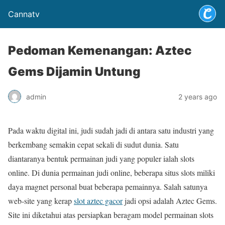
Cannatv
Pedoman Kemenangan: Aztec
Gems Dijamin Untung
admin
2 years ago
Pada waktu digital ini, judi sudah jadi di antara satu industri yang
berkembang semakin cepat sekali di sudut dunia. Satu
diantaranya bentuk permainan judi yang populer ialah slots
online. Di dunia permainan judi online, beberapa situs slots miliki
daya magnet personal buat beberapa pemainnya. Salah satunya
web-site yang kerap
slot aztec gacor
jadi opsi adalah Aztec Gems.
Site ini diketahui atas persiapkan beragam model permainan slots