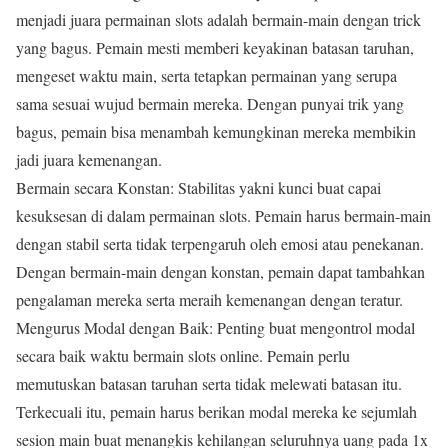
menjadi juara permainan slots adalah bermain-main dengan trick
yang bagus. Pemain mesti memberi keyakinan batasan taruhan,
mengeset waktu main, serta tetapkan permainan yang serupa
sama sesuai wujud bermain mereka. Dengan punyai trik yang
bagus, pemain bisa menambah kemungkinan mereka membikin
jadi juara kemenangan.
Bermain secara Konstan: Stabilitas yakni kunci buat capai
kesuksesan di dalam permainan slots. Pemain harus bermain-main
dengan stabil serta tidak terpengaruh oleh emosi atau penekanan.
Dengan bermain-main dengan konstan, pemain dapat tambahkan
pengalaman mereka serta meraih kemenangan dengan teratur.
Mengurus Modal dengan Baik: Penting buat mengontrol modal
secara baik waktu bermain slots online. Pemain perlu
memutuskan batasan taruhan serta tidak melewati batasan itu.
Terkecuali itu, pemain harus berikan modal mereka ke sejumlah
sesion main buat menangkis kehilangan seluruhnya uang pada 1x