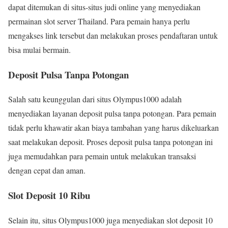
dapat ditemukan di situs-situs judi online yang menyediakan
permainan slot server Thailand. Para pemain hanya perlu
mengakses link tersebut dan melakukan proses pendaftaran untuk
bisa mulai bermain.
Deposit Pulsa Tanpa Potongan
Salah satu keunggulan dari situs Olympus1000 adalah
menyediakan layanan deposit pulsa tanpa potongan. Para pemain
tidak perlu khawatir akan biaya tambahan yang harus dikeluarkan
saat melakukan deposit. Proses deposit pulsa tanpa potongan ini
juga memudahkan para pemain untuk melakukan transaksi
dengan cepat dan aman.
Slot Deposit 10 Ribu
Selain itu, situs Olympus1000 juga menyediakan slot deposit 10