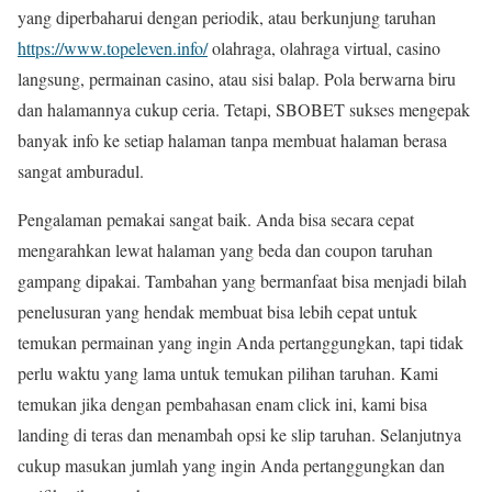
yang diperbaharui dengan periodik, atau berkunjung taruhan
https://www.topeleven.info/
olahraga, olahraga virtual, casino
langsung, permainan casino, atau sisi balap. Pola berwarna biru
dan halamannya cukup ceria. Tetapi, SBOBET sukses mengepak
banyak info ke setiap halaman tanpa membuat halaman berasa
sangat amburadul.
Pengalaman pemakai sangat baik. Anda bisa secara cepat
mengarahkan lewat halaman yang beda dan coupon taruhan
gampang dipakai. Tambahan yang bermanfaat bisa menjadi bilah
penelusuran yang hendak membuat bisa lebih cepat untuk
temukan permainan yang ingin Anda pertanggungkan, tapi tidak
perlu waktu yang lama untuk temukan pilihan taruhan. Kami
temukan jika dengan pembahasan enam click ini, kami bisa
landing di teras dan menambah opsi ke slip taruhan. Selanjutnya
cukup masukan jumlah yang ingin Anda pertanggungkan dan